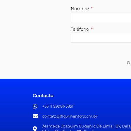
Nombre
Teléfono
N
Contacto
+55 11 99981-5851​
contato@flowmentor.com.br​
Alameda Joaquim Eugenio De Lima, 187, Bela