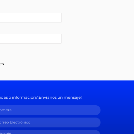
es
das o información?¡Envíanos un mensaje!