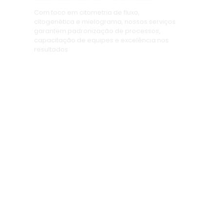
Com foco em citometria de fluxo,
citogenética e mielograma, nossos serviços
garantem padronização de processos,
capacitação de equipes e excelência nos
resultados
Cursos
Nossos cursos foram desenvolvidos por
especialistas com ampla experiência clínica e
laboratorial, trazendo conteúdos que unem
fundamentos teóricos sólidos
e
aplicações
práticas reais, pensadas para profissionais que
buscam excelência e diferenciação no mercado.