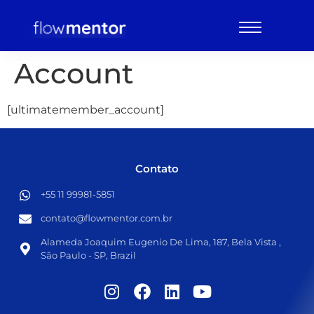
Account
[ultimatemember_account]
Contato
+55 11 99981-5851​
contato@flowmentor.com.br​
Alameda Joaquim Eugenio De Lima, 187, Bela Vista ,
São Paulo - SP, Brazil