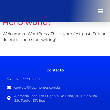
Autor:
flowmentor
Hello world!
Welcome to WordPress. This is your first post. Edit or
delete it, then start writing!
Contacto
+55 11 99981-5851​
contato@flowmentor.com.br​
Alameda Joaquim Eugenio De Lima, 187, Bela Vista ,
São Paulo - SP, Brasil