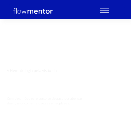
A Hematologia pela visão da
Citogenética
Com dois módulos, o curso se destaca por abordar
doenças onco-hematológicas e neoplasias.