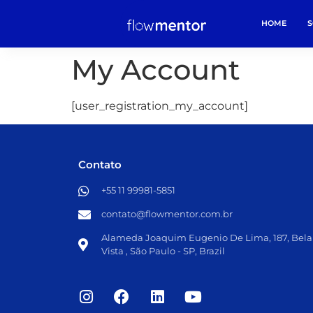
HOME
S
My Account
[user_registration_my_account]
Contato
+55 11 99981-5851​
contato@flowmentor.com.br​
Alameda Joaquim Eugenio De Lima, 187, Bela
Vista , São Paulo - SP, Brazil