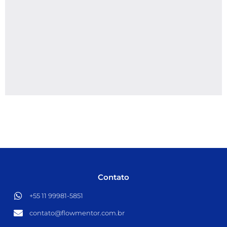
Contato
+55 11 99981-5851​
contato@flowmentor.com.br​