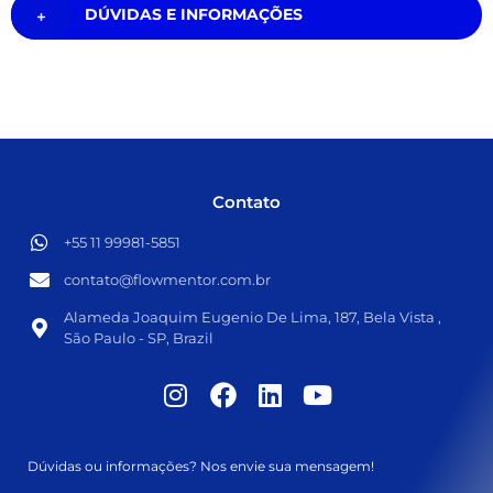
DÚVIDAS E INFORMAÇÕES
Contato
+55 11 99981-5851​
contato@flowmentor.com.br​
Alameda Joaquim Eugenio De Lima, 187, Bela Vista ,
São Paulo - SP, Brazil
Dúvidas ou informações? Nos envie sua mensagem!