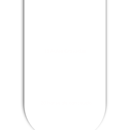
Todas as aulas são gravadas e
disponibilizadas na
plataforma.​
13 Aulas Gravadas
Aprenda no seu ritmo com
conteúdo teórico-prático
atualizado.
20 horas de conteúdo
Jornada completa de
aprendizado, combinando
teoria e prática para
consolidar conhecimentos