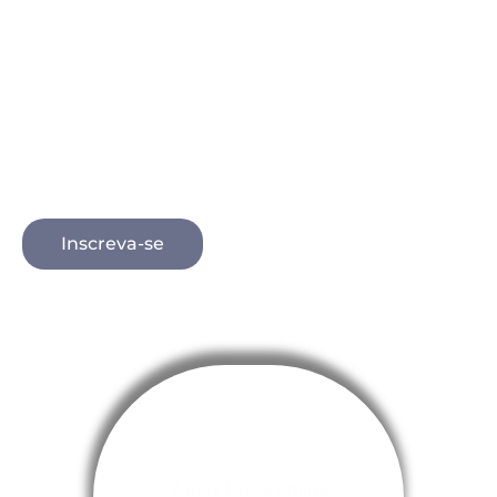
princípios fundamentais da Citometria de Fluxo
e suas aplicações práticas no diagnóstico e na
pesquisa. Ao longo das aulas, serão abordados
os componentes essenciais do citômetro —
incluindo lasers, detectores e sistemas de fluidos
— e como a integração desses elementos
permite a caracterização detalhada de células e
partículas, oferecendo alta precisão e
reprodutibilidade nas análises.
Inscreva-se
Aulas 100% online