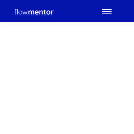
Este curso é ideal para quem
busca iniciar seus
conhecimentos
e
aprimorar
sua atuação na rotina
laboratorial e clínica.
Neste curso, você explorará em profundidade os