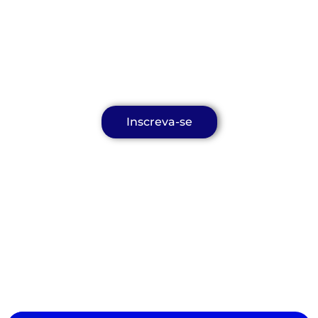
Fluxo!
Para realizar o primeiro passo da sua inscrição
clique no link abaixo:
Valor: R$ 522,60
Inscreva-se
Após o preenchimento do formulário voce será
direcionado para a plataforma de aprendizagem Nutror,
onde poderá seguir com o pagamento e início da
jornada de aprendizado na data estipulada.