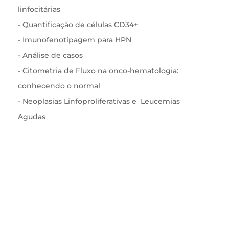
linfocitárias
- Quantificação de células CD34+
- Imunofenotipagem para HPN
- Análise de casos
- Citometria de Fluxo na onco-hematologia:
conhecendo o normal
- Neoplasias Linfoproliferativas e Leucemias
Agudas
Inscreva-se agora e começe
a explorar a Citometria de